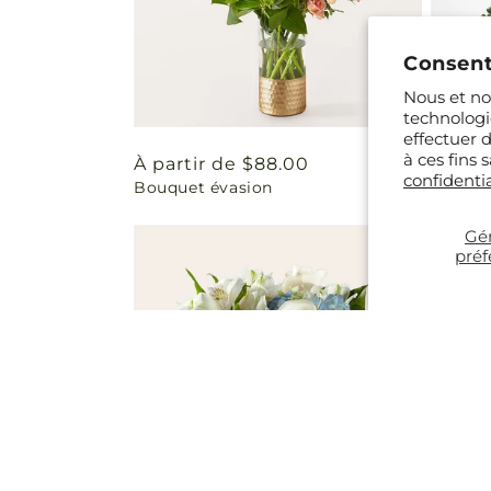
Consent
Nous et nos
technologi
effectuer 
à ces fins
Prix
À partir de $88.00
Prix
À part
confidentia
Bouquet évasion
Bouquet
habituel
habit
Gér
préf