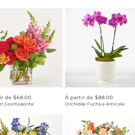
ir de $68.00
Prix
À partir de $88.00
t Cosmopolite
Orchidée Fuchsia Amicale
uel
habituel