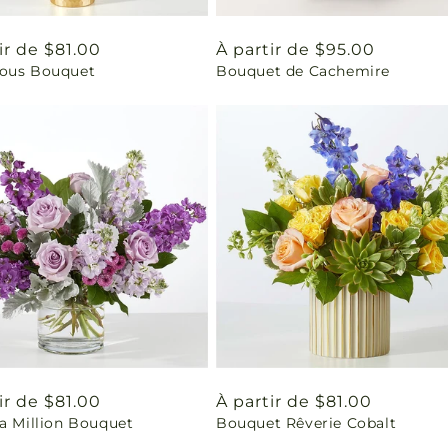
ir de $81.00
Prix
À partir de $95.00
ous Bouquet
Bouquet de Cachemire
uel
habituel
ir de $81.00
Prix
À partir de $81.00
a Million Bouquet
Bouquet Rêverie Cobalt
uel
habituel