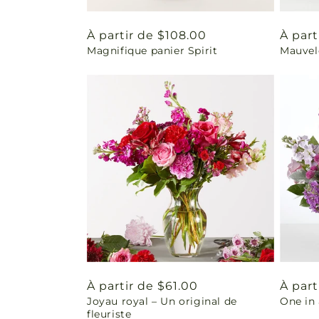
Prix
À partir de $108.00
Prix
À part
Magnifique panier Spirit
Mauvel
habituel
habit
Prix
À partir de $61.00
Prix
À part
Joyau royal – Un original de
One in 
habituel
habit
fleuriste