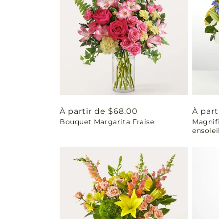
Prix
À partir de $68.00
Prix
À part
Bouquet Margarita Fraise
Magnif
habituel
habit
ensolei