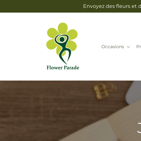
et
Envoyez des fleurs et 
passer
au
contenu
Occasions
Pr