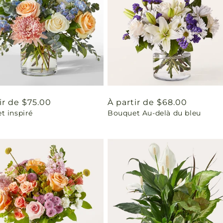
ir de $75.00
Prix
À partir de $68.00
t inspiré
Bouquet Au-delà du bleu
uel
habituel