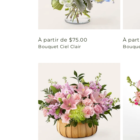
Prix
À partir de $75.00
Prix
À part
Bouquet Ciel Clair
Bouquet
habituel
habit