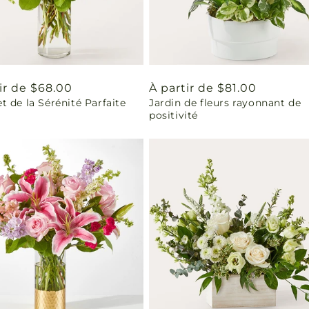
ir de $68.00
Prix
À partir de $81.00
 de la Sérénité Parfaite
Jardin de fleurs rayonnant de
uel
habituel
positivité