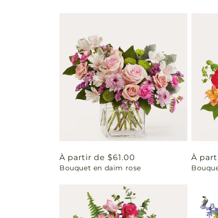
Prix
À partir de $61.00
Prix
À part
Bouquet en daim rose
Bouque
habituel
habit