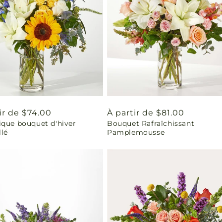
ir de $74.00
Prix
À partir de $81.00
ique bouquet d'hiver
Bouquet Rafraîchissant
uel
habituel
llé
Pamplemousse