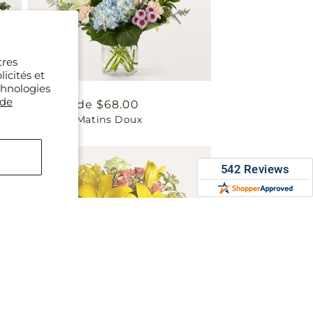
tres
icités et
chnologies
 de
Prix
À partir de $68.00
Bouquet Matins Doux
habituel