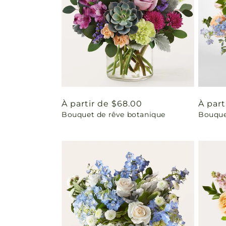
Prix
À partir de $68.00
Prix
À part
Bouquet de rêve botanique
Bouque
habituel
habit