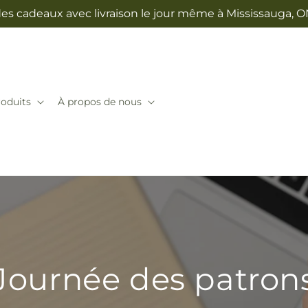
des cadeaux avec livraison le jour même à Mississauga, 
oduits
À propos de nous
Journée des patron