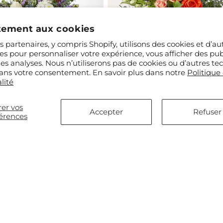
ement aux cookies
 partenaires, y compris Shopify, utilisons des cookies et d’au
es pour personnaliser votre expérience, vous afficher des publ
des analyses. Nous n’utiliserons pas de cookies ou d’autres te
 sans votre consentement. En savoir plus dans notre
Politique
ir de $81.00
Prix
À partir de $74.00
lité
 Étoile Filante
Le Bouquet Exceptionnel
uel
habituel
er vos
Accepter
Refuser
érences